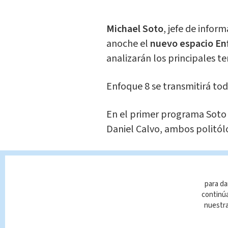
Michael Soto
, jefe de infor
anoche el
nuevo espacio En
analizarán los principales t
Enfoque 8 se transmitirá to
En el primer programa Soto t
Daniel Calvo, ambos politól
Para ver este primer progr
que se muestra a continuaci
para da
continúa
nuestr