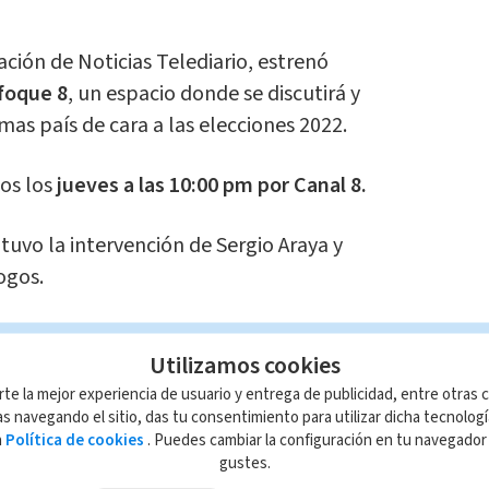
mación de Noticias Telediario, estrenó
foque 8
, un espacio donde se discutirá y
emas país de cara a las elecciones 2022.
dos los
jueves a las 10:00 pm por Canal 8.
uvo la intervención de Sergio Araya y
ogos.
ama completo,
haga click
en la ventana
Utilizamos cookies
ón.
rte la mejor experiencia de usuario y entrega de publicidad, entre otras c
s navegando el sitio, das tu consentimiento para utilizar dicha tecnolog
a
Política de cookies
. Puedes cambiar la configuración en tu navegado
gustes.