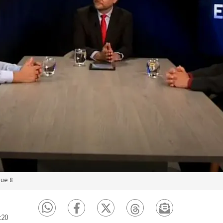
que 8
:20