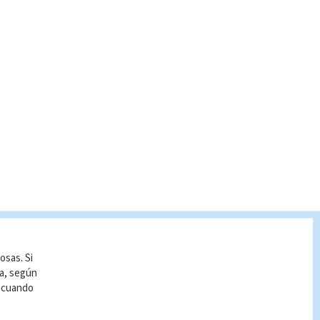
osas. Si
ía, según
r cuando