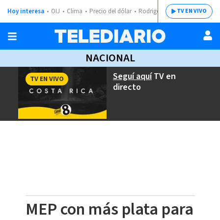
Hoy interesa
OIJ
Clima
Precio del dólar
Rodrigo Chaves
TV EN VIVO
NACIONAL
Seguí aquí
TV en
TV EN VIVO
directo
MEP con más plata para