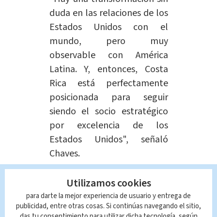
duda en las relaciones de los
Estados Unidos con el
mundo, pero muy
observable con América
Latina. Y, entonces, Costa
Rica está perfectamente
posicionada para seguir
siendo el socio estratégico
por excelencia de los
Estados Unidos", señaló
Chaves.
El canciller de la República, Dr.
Utilizamos cookies
@arnoldoandre
, recibió al secretario
para darte la mejor experiencia de usuario y entrega de
publicidad, entre otras cosas. Si continúas navegando el sitio,
de Estado de los Estados Unidos,
das tu consentimiento para utilizar dicha tecnología, según