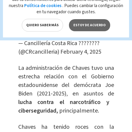
Marco Rubio
@SecRubio
quien visita
nuestra
Política de cookies
. Puedes cambiar la configuración
Costa Rica como parte de su gira por
en tu navegador cuando gustes.
Centroamérica
QUIERO SABER MÁS
ESTOY DE ACUERDO
pic.twitter.com/gWv1GR4Knq
— Cancillería Costa Rica ????????
(@CRcancilleria)
February 4, 2025
La administración de Chaves tuvo una
estrecha relación con el Gobierno
estadounidense del demócrata Joe
Biden (2021-2025), en asuntos de
lucha contra el narcotráfico y
ciberseguridad,
principalmente.
Chaves ha tenido roces con la