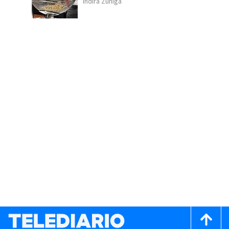
Indira Zúñiga