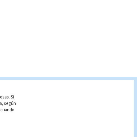
osas. Si
ía, según
r cuando