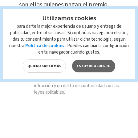
son ellos quienes pagan el premio.
Utilizamos cookies
TAGS RELACIONADOS:
para darte la mejor experiencia de usuario y entrega de
publicidad, entre otras cosas. Si continúas navegando el sitio,
das tu consentimiento para utilizar dicha tecnología, según
Nacional
nuestra
Política de cookies
. Puedes cambiar la configuración
en tu navegador cuando gustes.
Queda prohibida la reproducción total o
parcial del contenido de esta página, mismo
QUIERO SABER MÁS
ESTOY DE ACUERDO
que es propiedad de TELEDIARIO; su
reproducción no autorizada constituye una
infracción y un delito de conformidad con las
leyes aplicables.