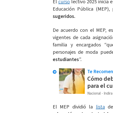
El
curso
lectivo 2025 inicia 
Educación Pública (MEP),
sugeridos.
De acuerdo con el MEP, est
vigentes de cada asignació
familia y encargados “qu
personajes de moda pue
estudiantes
”.
Te Recome
Cómo debe
para el cu
Nacional
Indir
El MEP dividió la
lista
de