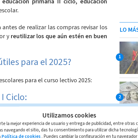
; educación primaria II ciclo, educación
escolar.
ntes de realizar las compras revisar los
LO MÁ
or y
reutilizar los que aún estén en buen
 útiles para el 2025?
 escolares para el curso lectivo 2025:
I Ciclo:
as por asignatura (5).
Utilizamos cookies
s cuadriculadas. (Matemáticas).
rte la mejor experiencia de usuario y entrega de publicidad, entre otras c
s navegando el sitio, das tu consentimiento para utilizar dicha tecnolog
ía de 50 hojas.
a
Política de cookies
. Puedes cambiar la configuración en tu navegado