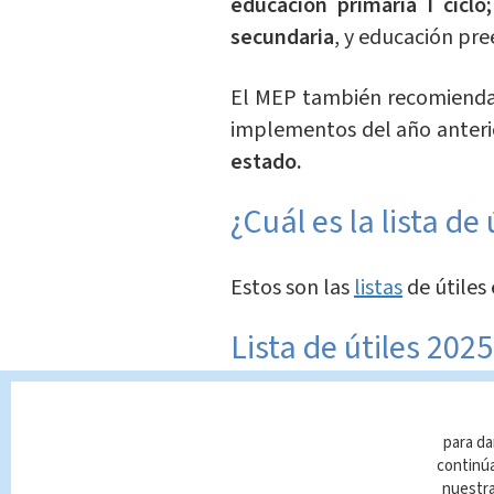
educación primaria I ciclo
secundaria
, y educación pre
El MEP también recomienda a
implementos del año anteri
estado.
¿Cuál es la lista de
Estos son las
listas
de útiles
Lista de útiles 2025 
Un cuaderno de cien hoj
Un cuaderno de 50 hoja
para da
continúa
Un cuaderno de caligraf
nuestr