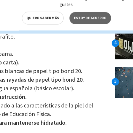
gustes.
e colores.
ueña de metal o plástica)
QUIERO SABER MÁS
ESTOY DE ACUERDO
de grafito.
rafito.
arra.
 carta).
as blancas de papel tipo bond 20.
as rayadas de papel tipo bond 20.
ngua española (básico escolar).
nstrucción.
o a las características de la piel del
 de Educación Física.
ara mantenerse hidratado.