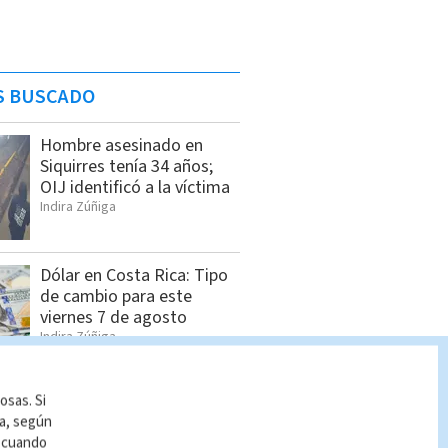
S BUSCADO
Hombre asesinado en
Siquirres tenía 34 años;
OIJ identificó a la víctima
Indira Zúñiga
Dólar en Costa Rica: Tipo
de cambio para este
viernes 7 de agosto
Indira Zúñiga
osas. Si
Sala IV da tres días a Yara
ía, según
Jiménez para presentar
r cuando
informe sobre nueve