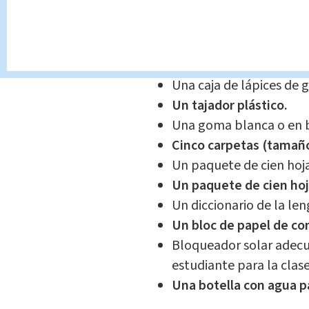
Un juego de geometría.
Caja con doce lápices d
Una tijera escolar (peq
Un borrador para lápiz 
Una caja de lápices de g
Un tajador plástico.
Una goma blanca o en b
Cinco carpetas (tamaño
Un paquete de cien hoj
Un paquete de cien hoj
Un diccionario de la le
Un bloc de papel de co
Bloqueador solar adecuad
estudiante para la clase
Una botella con agua p