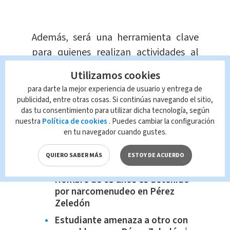
Además, será una herramienta clave
para quienes realizan actividades al
aire libre como senderismo, pesca o
Utilizamos cookies
camping.
Con esta implementación,
para darte la mejor experiencia de usuario y entrega de
Costa Rica se suma a países como
publicidad, entre otras cosas. Si continúas navegando el sitio,
Estados Unidos
, donde ya se ofrece
das tu consentimiento para utilizar dicha tecnología, según
nuestra
Política de cookies
. Puedes cambiar la configuración
este tipo de conectividad directa al
en tu navegador cuando gustes.
celular mediante Starlink.
QUIERO SABER MÁS
ESTOY DE ACUERDO
Te recomendamos
Hombre de 63 años es detenido
por narcomenudeo en Pérez
Zeledón
Estudiante amenaza a otro con