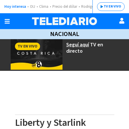
Hoy interesa
OIJ
Clima
Precio del dólar
Rodrigo Chaves
TV EN VIVO
NACIONAL
Seguí aquí
TV en
TV EN VIVO
directo
Liberty y Starlink