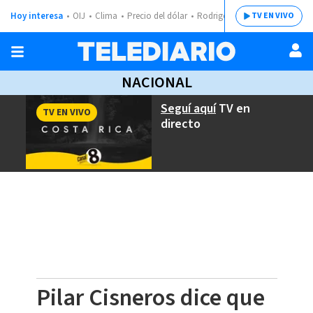
Hoy interesa
OIJ
Clima
Precio del dólar
Rodrigo Chaves
TV EN VIVO
NACIONAL
Seguí aquí
TV en
TV EN VIVO
directo
Pilar Cisneros dice que