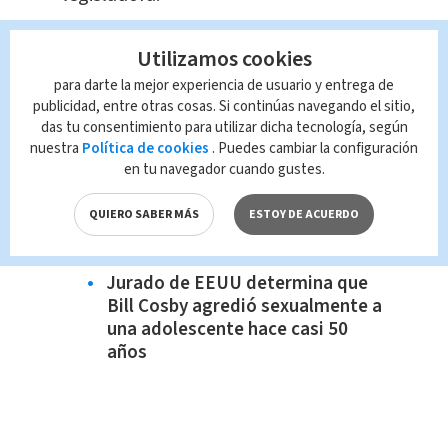
Te Recomendamos:
Utilizamos cookies
Absuelto presidente de
para darte la mejor experiencia de usuario y entrega de
Federación Peruana de Fútbol de
publicidad, entre otras cosas. Si continúas navegando el sitio,
un caso de corrupción
das tu consentimiento para utilizar dicha tecnología, según
Johnny Depp y su cambio tras el
nuestra
Política de cookies
. Puedes cambiar la configuración
juicio contra Amber Heart
en tu navegador cuando gustes.
Piden al MEP incluir educación
QUIERO SABER MÁS
ESTOY DE ACUERDO
vial como materia permanente en
centros educativos
Jurado de EEUU determina que
Bill Cosby agredió sexualmente a
una adolescente hace casi 50
años