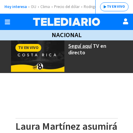
Hoy interesa
OIJ
Clima
Precio del dólar
Rodrigo Chaves
TV EN VIVO
NACIONAL
Seguí aquí
TV en
TV EN VIVO
directo
Laura Martínez asumirá