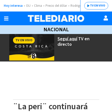
Hoy interesa
OIJ
Clima
Precio del dólar
Rodrigo Chaves
TV EN VIVO
NACIONAL
Seguí aquí
TV en
TV EN VIVO
directo
¨La peri¨ continuará