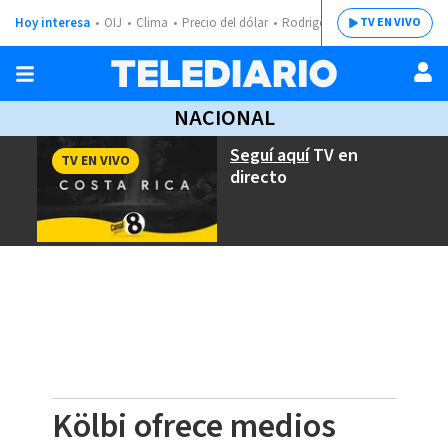
Hoy interesa
OIJ
Clima
Precio del dólar
Rodrigo Chaves
TV EN VIVO
NACIONAL
Seguí aquí
TV en
TV EN VIVO
directo
Kölbi ofrece medios