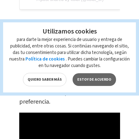
Utilizamos cookies
Tanto en la aplicación como en la
para darte la mejor experiencia de usuario y entrega de
publicidad, entre otras cosas. Si continúas navegando el sitio,
página web, los clientes pueden
das tu consentimiento para utilizar dicha tecnología, según
realizar sus compras de productos,
nuestra
Política de cookies
. Puedes cambiar la configuración
que
serán entregados sin costo
en tu navegador cuando gustes.
adicional en la comodidad de su casa
QUIERO SABER MÁS
ESTOY DE ACUERDO
o bien, gestionar alguna cita para
concretar la compra en la sucursal de
preferencia.