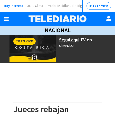
Hoy interesa
OIJ
Clima
Precio del dólar
Rodrigo Chaves
TV EN VIVO
NACIONAL
Seguí aquí
TV en
TV EN VIVO
directo
Jueces rebajan