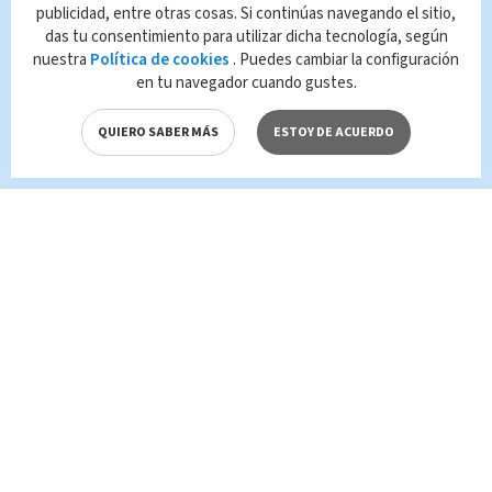
Queda prohibida la reproducción total o
publicidad, entre otras cosas. Si continúas navegando el sitio,
parcial del contenido de esta página, mismo
das tu consentimiento para utilizar dicha tecnología, según
que es propiedad de TELEDIARIO; su
nuestra
Política de cookies
. Puedes cambiar la configuración
reproducción no autorizada constituye una
en tu navegador cuando gustes.
infracción y un delito de conformidad con las
leyes aplicables.
QUIERO SABER MÁS
ESTOY DE ACUERDO