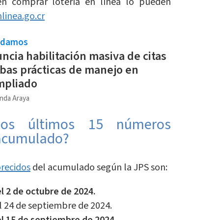
en comprar lotería en línea lo pueden
linea.go.cr
ndamos
cia habilitación masiva de citas
bas prácticas de manejo en
mpliado
nda Araya
los últimos 15 números
 acumulado?
orecidos
del acumulado según la JPS son:
 el 2 de octubre de 2024.
 el 24 de septiembre de 2024.