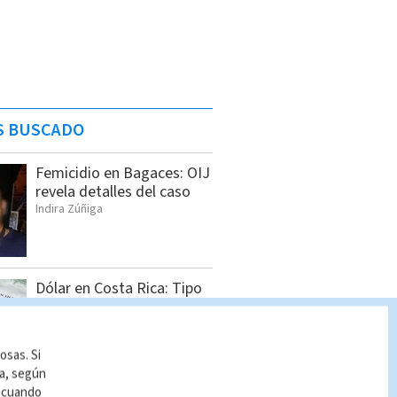
S BUSCADO
Femicidio en Bagaces: OIJ
revela detalles del caso
Indira Zúñiga
Dólar en Costa Rica: Tipo
de cambio para este
miércoles 5 de agosto
Indira Zúñiga
osas. Si
ía, según
r cuando