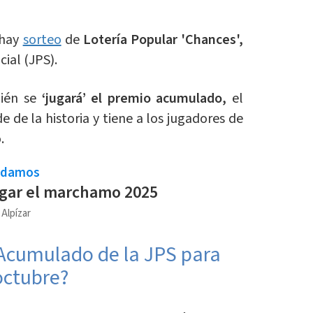
 hay
sorteo
de
Lotería Popular 'Chances',
ial (JPS).
ién se
‘jugará’ el premio acumulado,
el
e de la historia y tiene a los jugadores de
.
ndamos
gar el marchamo 2025
 Alpízar
 Acumulado de la JPS para
octubre?