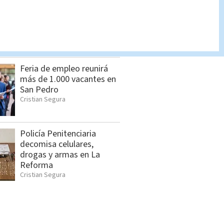
Hombre asesinado en
Siquirres tenía 34 años;
OIJ identificó a la víctima
Indira Zúñiga
Feria de empleo reunirá
más de 1.000 vacantes en
San Pedro
Cristian Segura
Policía Penitenciaria
decomisa celulares,
drogas y armas en La
Reforma
Cristian Segura