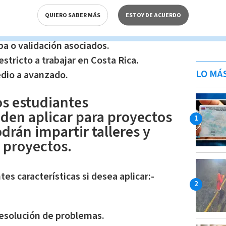
iencia en conceptos de arquitectura de
as.
QUIERO SABER MÁS
ESTOY DE ACUERDO
ncia en circuitos digitales y analógicos
a o validación asociados.
stricto a trabajar en Costa Rica.
LO MÁ
edio a avanzado.
os estudiantes
eden aplicar para proyectos
drán impartir talleres y
 proyectos.
es características si desea aplicar:-
esolución de problemas.