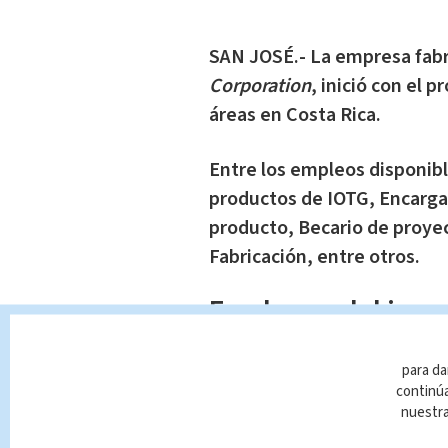
SAN JOSÉ.- La empresa fabr
Corporation
, inició con el 
áreas en Costa Rica.
Entre los empleos disponibl
productos de IOTG, Encargad
producto, Becario de proye
Fabricación, entre otros.
En el caso del inge
productos, la organ
para da
continúa
Licenciatura en Electró
nuestr
Ingeniería en Computa