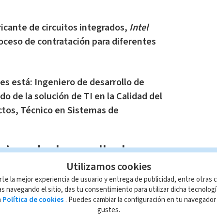
icante de circuitos integrados,
Intel
proceso de contratación para diferentes
es está: Ingeniero de desarrollo de
o de la solución de TI en la Calidad del
ctos, Técnico en Sistemas de
niero de desarrollo de
ización solicita:
Utilizamos cookies
rte la mejor experiencia de usuario y entrega de publicidad, entre otras c
s navegando el sitio, das tu consentimiento para utilizar dicha tecnolog
nica Eléctrica
.
a
Política de cookies
. Puedes cambiar la configuración en tu navegado
ción o campo relacionado
.
gustes.