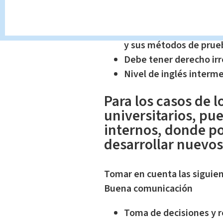
Más de 2 años de exper
sistemas y computador
Más de 1 año de experie
y sus métodos de prueb
Debe tener derecho irre
Nivel de inglés interm
Para los casos de l
universitarios, pu
internos, donde po
desarrollar nuevos
Tomar en cuenta las siguient
Buena comunicación
Toma de decisiones y r