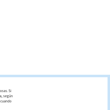
osas. Si
ía, según
r cuando