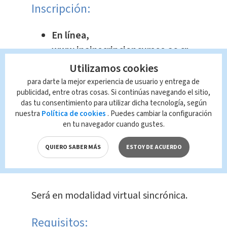
Inscripción:
En línea,
www.inainscripcioncursos.ac.cr
Alas 4:00 p.m.
Utilizamos cookies
A partir del lunes 16 de
para darte la mejor experiencia de usuario y entrega de
publicidad, entre otras cosas. Si continúas navegando el sitio,
septiembre.
das tu consentimiento para utilizar dicha tecnología, según
nuestra
Política de cookies
. Puedes cambiar la configuración
Implementación de
en tu navegador cuando gustes.
servicios en la nube-
Google Cloud Computing
QUIERO SABER MÁS
ESTOY DE ACUERDO
Foundations
Será en modalidad virtual sincrónica.
Requisitos: