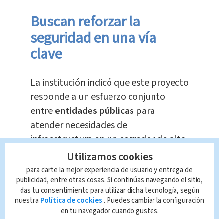
Buscan reforzar la
seguridad en una vía
clave
La institución indicó que este proyecto
responde a un esfuerzo conjunto
entre
entidades públicas
para
atender necesidades de
infraestructura en un corredor de alta
relevancia para la
actividad logística
y
Utilizamos cookies
comercial del país.
para darte la mejor experiencia de usuario y entrega de
publicidad, entre otras cosas. Si continúas navegando el sitio,
das tu consentimiento para utilizar dicha tecnología, según
Con la
rehabilitación
del alumbrado,
nuestra
Política de cookies
. Puedes cambiar la configuración
las autoridades esperan fortalecer la
en tu navegador cuando gustes.