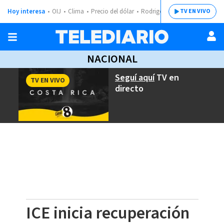
Hoy interesa
OIJ
Clima
Precio del dólar
Rodrigo Chaves
TV EN VIVO
NACIONAL
Seguí aquí
TV en
TV EN VIVO
directo
ICE inicia recuperación