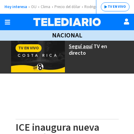
Hoy interesa
OIJ
Clima
Precio del dólar
Rodrigo Chaves
TV EN VIVO
NACIONAL
Seguí aquí
TV en
TV EN VIVO
directo
ICE inaugura nueva