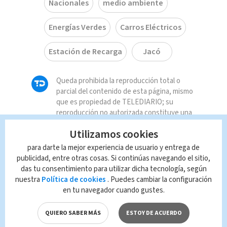
Nacionales
medio ambiente
Energías Verdes
Carros Eléctricos
Estación de Recarga
Jacó
Queda prohibida la reproducción total o
parcial del contenido de esta página, mismo
que es propiedad de TELEDIARIO; su
reproducción no autorizada constituye una
infracción y un delito de conformidad con las
Utilizamos cookies
leyes aplicables.
para darte la mejor experiencia de usuario y entrega de
publicidad, entre otras cosas. Si continúas navegando el sitio,
das tu consentimiento para utilizar dicha tecnología, según
nuestra
Política de cookies
. Puedes cambiar la configuración
en tu navegador cuando gustes.
QUIERO SABER MÁS
ESTOY DE ACUERDO