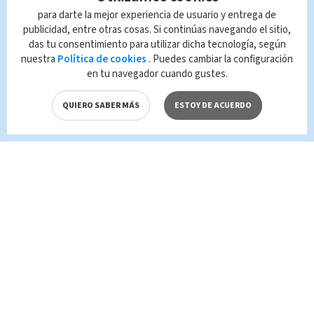
Nacional
para darte la mejor experiencia de usuario y entrega de
publicidad, entre otras cosas. Si continúas navegando el sitio,
das tu consentimiento para utilizar dicha tecnología, según
Queda prohibida la reproducción total o
nuestra
Política de cookies
. Puedes cambiar la configuración
parcial del contenido de esta página, mismo
en tu navegador cuando gustes.
que es propiedad de TELEDIARIO; su
reproducción no autorizada constituye una
infracción y un delito de conformidad con las
QUIERO SABER MÁS
ESTOY DE ACUERDO
leyes aplicables.