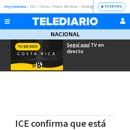
Hoy interesa
OIJ
Clima
Precio del dólar
Rodrigo Chaves
TV EN VIVO
NACIONAL
Seguí aquí
TV en
TV EN VIVO
directo
ICE confirma que está