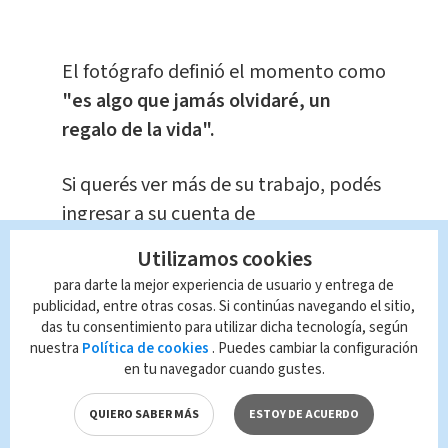
El fotógrafo definió el momento como
"es algo que jamás olvidaré, un
regalo de la vida".
Si querés ver más de su trabajo, podés
ingresar a su cuenta de
Instagram
@hummingbirds_of_costarica.
Utilizamos cookies
para darte la mejor experiencia de usuario y entrega de
Te Recomendamos
publicidad, entre otras cosas. Si continúas navegando el sitio,
Guía turístico capta
das tu consentimiento para utilizar dicha tecnología, según
a osa perezosa
nuestra
Política de cookies
. Puedes cambiar la configuración
dando a luz en San
en tu navegador cuando gustes.
Carlos
QUIERO SABER MÁS
ESTOY DE ACUERDO
Nacional
Redacción