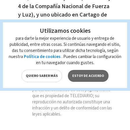
4 de la Compañía Nacional de Fuerza
y Luz), y uno ubicado en Cartago de
la Junta Administrativa de los
Utilizamos cookies
Servicios Eléctricos de Cartago.
para darte la mejor experiencia de usuario y entrega de
publicidad, entre otras cosas. Si continúas navegando el sitio,
das tu consentimiento para utilizar dicha tecnología, según
TAGS RELACIONADOS:
nuestra
Política de cookies
. Puedes cambiar la configuración
en tu navegador cuando gustes.
Nacional
QUIERO SABER MÁS
ESTOY DE ACUERDO
Queda prohibida la reproducción total o
parcial del contenido de esta página, mismo
que es propiedad de TELEDIARIO; su
reproducción no autorizada constituye una
infracción y un delito de conformidad con las
leyes aplicables.