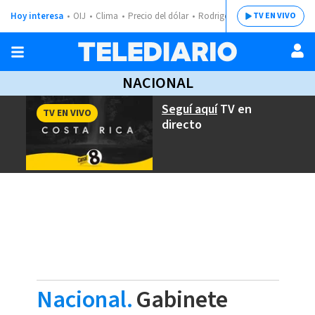
Hoy interesa
OIJ
Clima
Precio del dólar
Rodrigo Chaves
TV EN VIVO
NACIONAL
Seguí aquí
TV en
TV EN VIVO
directo
Nacional.
Gabinete