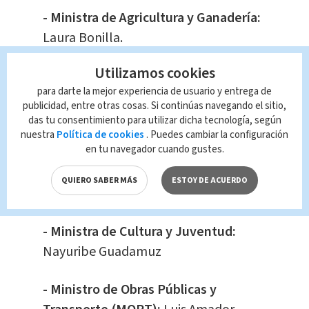
- Ministra de Agricultura y Ganadería:
Laura Bonilla.
Utilizamos cookies
-
Presidente de Instituto
para darte la mejor experiencia de usuario y entrega de
Costarricense de Ferrocarriles
publicidad, entre otras cosas. Si continúas navegando el sitio,
(INCOFER):
Mario Arce Guillén.
das tu consentimiento para utilizar dicha tecnología, según
nuestra
Política de cookies
. Puedes cambiar la configuración
en tu navegador cuando gustes.
- Ministerio de Ciencia, Innovación,
Tecnología y Telecomunicaciones
QUIERO SABER MÁS
ESTOY DE ACUERDO
(MICITT):
Carlos Enrique Alvarado
- Ministra de Cultura y Juventud:
Nayuribe Guadamuz
- Ministro de Obras Públicas y