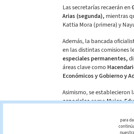
Las secretarías recaerán en
Arias (segunda),
mientras q
Kattia Mora (primera) y Na
Además, la bancada oficialis
en las distintas comisiones l
especiales permanentes,
d
áreas clave como
Hacendario
Económicos y Gobierno y Ad
Asimismo, se establecieron 
especiales
como
Mujer, Edu
Relaciones Internacionales
Público, Seguridad y Narcot
para da
entre otras.
continúa
nuestr