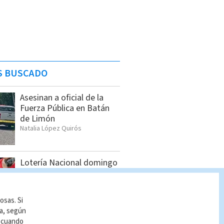
S BUSCADO
Asesinan a oficial de la
Fuerza Pública en Batán
de Limón
Natalia López Quirós
Lotería Nacional domingo
2 de agosto: Lista
completa de premios
Indira Zúñiga
osas. Si
ía, según
r cuando