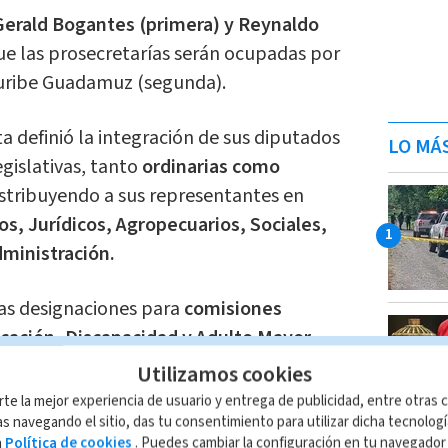
Gerald Bogantes (primera) y Reynaldo
ue las prosecretarías serán ocupadas por
yuribe Guadamuz (segunda).
ta definió la integración de sus diputados
LO MÁ
egislativas, tanto
ordinarias como
istribuyendo a sus representantes en
s, Jurídicos, Agropecuarios, Sociales,
ministración.
las designaciones para
comisiones
cación, Discapacidad y Adulto Mayor,
, Juventud,
Control de Ingreso y Gasto
Utilizamos cookies
ráfico, Turismo y Derechos Humanos,
rte la mejor experiencia de usuario y entrega de publicidad, entre otras c
s navegando el sitio, das tu consentimiento para utilizar dicha tecnolog
a
Política de cookies
. Puedes cambiar la configuración en tu navegado