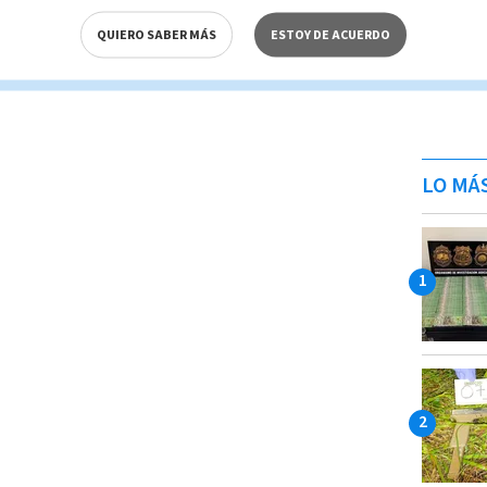
n total o parcial del contenido de esta página, mismo
IO; su reproducción no autorizada constituye una
QUIERO SABER MÁS
ESTOY DE ACUERDO
rmidad con las leyes aplicables.
LO MÁ