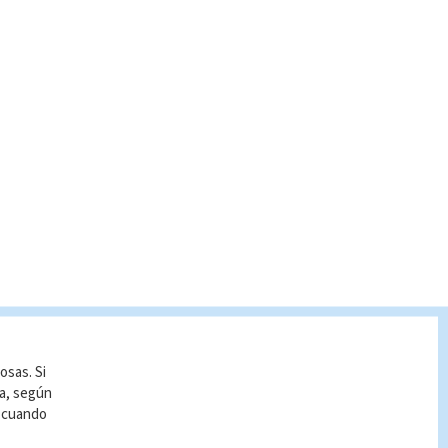
osas. Si
ía, según
r cuando