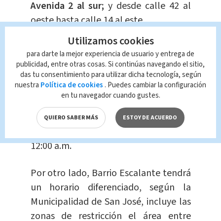
Avenida 2 al sur;
y desde calle 42 al
oeste hasta calle 14 al este.
Utilizamos cookies
También, desde
Avenida 3 al norte
para darte la mejor experiencia de usuario y entrega de
hasta Avenida 6 al Sur;
y desde calle
publicidad, entre otras cosas. Si continúas navegando el sitio,
14 hasta calle 15, en Plaza de la
das tu consentimiento para utilizar dicha tecnología, según
nuestra
Política de cookies
. Puedes cambiar la configuración
Democracia.
en tu navegador cuando gustes.
La ley seca será
todo el sábado 14 de
QUIERO SABER MÁS
ESTOY DE ACUERDO
diciembre,
desde las 12:00 a.m. a las
12:00 a.m.
Por otro lado, Barrio Escalante tendrá
un horario diferenciado, según la
Municipalidad de San José, incluye las
zonas de restricción el área entre