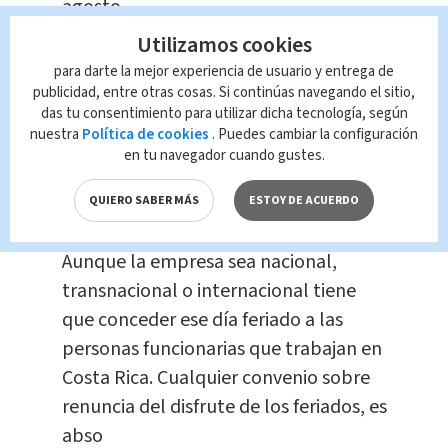
agosto.
Utilizamos cookies
Si laboran ese feriado, deben agregar
para darte la mejor experiencia de usuario y entrega de
el salario de un día sencillo para
publicidad, entre otras cosas. Si continúas navegando el sitio,
das tu consentimiento para utilizar dicha tecnología, según
completar el pago doble. Si en el día
nuestra
Política de cookies
. Puedes cambiar la configuración
feriado se trabajan horas extra se
en tu navegador cuando gustes.
deben pagar a tiempo y medio doble,
QUIERO SABER MÁS
ESTOY DE ACUERDO
o sea pago triple.
Aunque la empresa sea nacional,
transnacional o internacional tiene
que conceder ese día feriado a las
personas funcionarias que trabajan en
Costa Rica. Cualquier convenio sobre
renuncia del disfrute de los feriados, es
abso