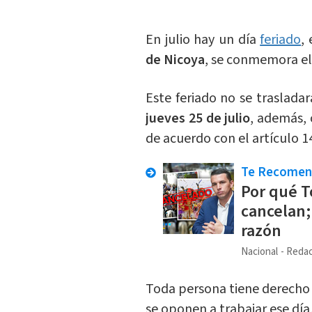
En julio hay un día
feriado
,
de Nicoya
, se conmemora el 
Este feriado no se trasladar
jueves 25 de julio
, además, 
de acuerdo con el artículo 1
Te Recome
Por qué T
cancelan;
razón
Nacional
Redac
Toda persona tiene derecho de
se oponen a trabajar ese día