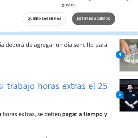
 en modalidad mensual, quincenal o
gustes.
rcial que reconocen todos los días del
 semanales o feriados,
deben de cancelar
QUIERO SABER MÁS
ESTOY DE ACUERDO
ndo el feriado
, aunque no se trabaje.
ía deberá de agregar un día sencillo para
 trabajo horas extras el 25
an horas extras, se deben
pagar a tiempo y