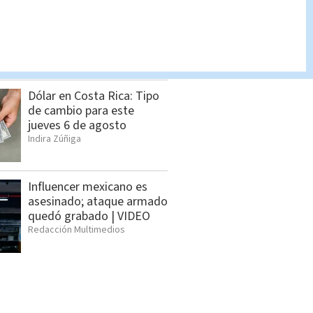
Sospechosos de
narcomenudeo son
detenidos por la PCD
Indira Zúñiga
Dólar en Costa Rica: Tipo
de cambio para este
jueves 6 de agosto
Indira Zúñiga
Influencer mexicano es
asesinado; ataque armado
quedó grabado | VIDEO
Redacción Multimedios