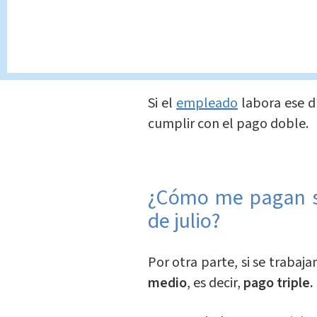
Las
empresas
que pagan
semanal en actividad come
mes, aunque sean descansos
el salario completo, incluye
Si el
empleado
labora ese d
cumplir con el pago doble.
¿Cómo me pagan si
de julio?
Por otra parte, si se trabaj
medio
, es decir,
pago triple.