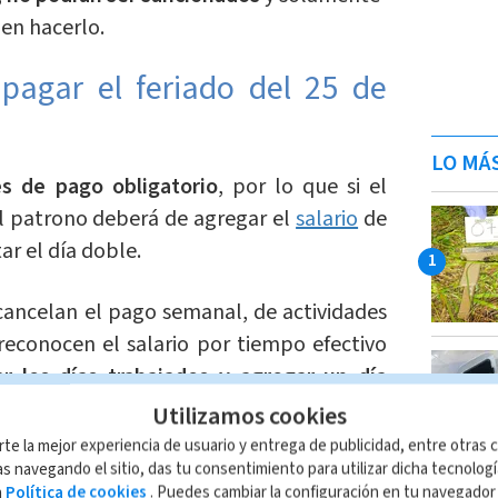
 en hacerlo.
agar el feriado del 25 de
LO MÁ
es de pago obligatorio
, por lo que si el
el patrono deberá de agregar el
salario
de
ar el día doble.
cancelan el pago semanal, de actividades
 reconocen el salario por tiempo efectivo
r los días trabajados y agregar un día
 se trabaja el 25 de julio,
será un día de
Utilizamos cookies
rte la mejor experiencia de usuario y entrega de publicidad, entre otras c
s navegando el sitio, das tu consentimiento para utilizar dicha tecnolog
a
Política de cookies
. Puedes cambiar la configuración en tu navegado