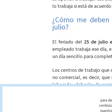
lo trabaja si está de acuerdo
¿Cómo me deben p
julio?
El feriado del
25 de julio 
empleado trabaja ese día, 
un día sencillo para complet
Los centros de trabajo que 
no comercial, es decir, que
laborado, deberán de
paga
sencillo por el feriado
. Si
salario doble.
para da
continúa
nuestr