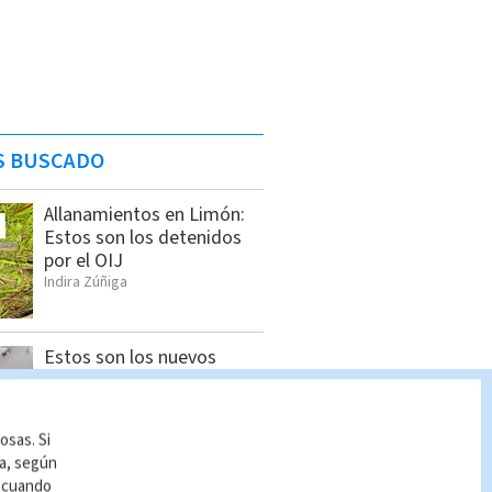
S BUSCADO
Allanamientos en Limón:
Estos son los detenidos
por el OIJ
Indira Zúñiga
Estos son los nuevos
precios de los
combustibles a partir del
jueves 6 de agosto
osas. Si
Indira Zúñiga
ía, según
r cuando