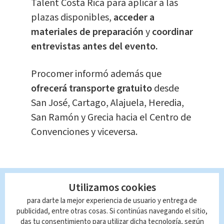
Talent Costa Rica para aplicar a las
plazas disponibles,
acceder a
materiales de preparación
y
coordinar
entrevistas antes del evento.
Procomer informó además que
ofrecerá transporte gratuito
desde
San José, Cartago, Alajuela, Heredia,
San Ramón y Grecia hacia el Centro de
Convenciones y viceversa.
Durante la actividad también
estarán
Utilizamos cookies
disponibles más de 5000 becas
en
para darte la mejor experiencia de usuario y entrega de
publicidad, entre otras cosas. Si continúas navegando el sitio,
áreas de alta demanda como
servicio
das tu consentimiento para utilizar dicha tecnología, según