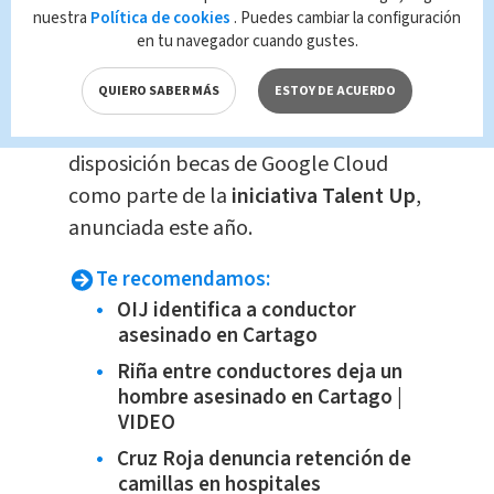
al cliente, inglés, competencias
nuestra
Política de cookies
. Puedes cambiar la configuración
digitales, análisis de datos, Python e
en tu navegador cuando gustes.
inteligencia artificial.
QUIERO SABER MÁS
ESTOY DE ACUERDO
Asimismo, Procomer pondrá a
disposición becas de Google Cloud
como parte de la
iniciativa Talent Up
,
anunciada este año.
Te recomendamos:
OIJ identifica a conductor
asesinado en Cartago
Riña entre conductores deja un
hombre asesinado en Cartago |
VIDEO
Cruz Roja denuncia retención de
camillas en hospitales