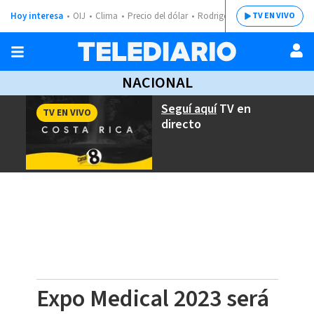
Hoy interesa
OIJ
Clima
Precio del dólar
Rodrigo Chaves
TV EN VIVO
NACIONAL
Seguí aquí
TV en
TV EN VIVO
directo
Expo Medical 2023 será