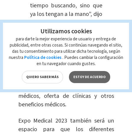
tiempo buscando, sino que
ya los tengan a la mano”, dijo
Picado.
Utilizamos cookies
para darte la mejor experiencia de usuario y entrega de
publicidad, entre otras cosas. Si continúas navegando el sitio,
das tu consentimiento para utilizar dicha tecnología, según
Quienes visiten Expo Medical también
nuestra
Política de cookies
. Puedes cambiar la configuración
podrán caminar y recorrer
tres
en tu navegador cuando gustes.
salones con stands
de empresas
QUIERO SABER MÁS
ESTOY DE ACUERDO
proveedoras en equipos médicos,
planes
médicos de salud, seguros
médicos, oferta de clínicas y otros
beneficios médicos.
Expo Medical 2023 también será un
espacio para que los diferentes