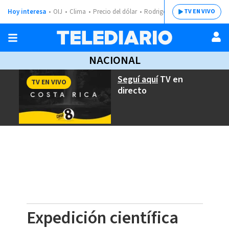
Hoy interesa
OIJ
Clima
Precio del dólar
Rodrigo Chaves
TV EN VIVO
NACIONAL
Seguí aquí
TV en
TV EN VIVO
directo
Expedición científica