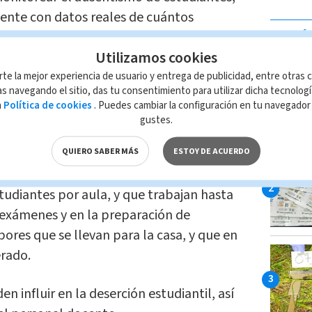
uente con datos reales de cuántos
LO MÁ
s.
Utilizamos cookies
 existe una pérdida estimada de 4 meses,
rte la mejor experiencia de usuario y entrega de publicidad, entre otras c
s navegando el sitio, das tu consentimiento para utilizar dicha tecnolog
casionado por la impuntualidad y todas la
a
Política de cookies
. Puedes cambiar la configuración en tu navegado
.
gustes.
QUIERO SABER MÁS
ESTOY DE ACUERDO
e Investigaciones en Educación de la
ntes imparten lecciones con un
udiantes por aula, y que trabajan hasta
 exámenes y en la preparación de
bores que se llevan para la casa, y que en
rado.
 influir en la deserción estudiantil, así