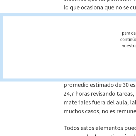
lo que ocasiona que no se c
estudiantes pierden leccione
Otro aspecto puntual es que
para da
continúa
al año, de tiempo lectivo, o
nuestr
actividades extracurriculares
Por su parte, el Instituto d
UCR determinó que los doce
promedio estimado de 30 est
24,7 horas revisando tareas,
materiales fuera del aula, la
muchos casos, no es remune
Todos estos elementos pueden