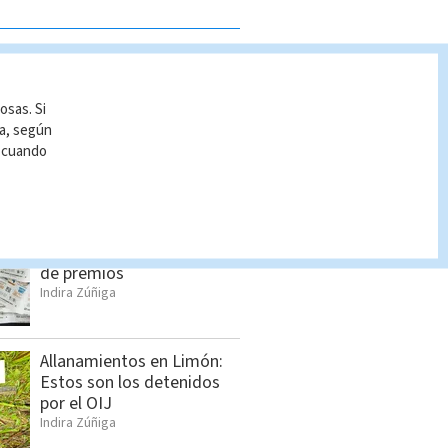
S BUSCADO
Seis sospechosos
osas. Si
vinculados con estructura
ía, según
de alias “Diablo” son
r cuando
detenidos en Jacó
Indira Zúñiga
Chances martes 5 de
agosto | Lista completa
de premios
Indira Zúñiga
Allanamientos en Limón:
Estos son los detenidos
por el OIJ
Indira Zúñiga