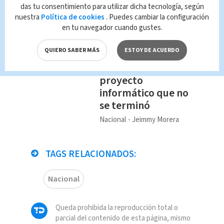
MEP.
das tu consentimiento para utilizar dicha tecnología, según
nuestra
Política de cookies
. Puedes cambiar la configuración
en tu navegador cuando gustes.
Te Recomendamos
MEP gastó
QUIERO SABER MÁS
ESTOY DE ACUERDO
alrededor de ₡420
millones en
proyecto
informático que no
se terminó
Nacional
Jeimmy Morera
TAGS RELACIONADOS:
Nacional
Queda prohibida la reproducción total o
parcial del contenido de esta página, mismo