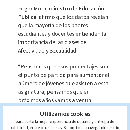
Édgar Mora,
ministro de Educación
Pública
, afirmó que los datos revelan
que la mayoría de los padres,
estudiantes y docentes entienden la
importancia de las clases de
Afectividad y Sexualidad.
“Pensamos que esos porcentajes son
el punto de partida para aumentar el
número de jóvenes que asisten a esta
asignatura, pensamos que en
próximos años vamos a ver un
crecimiento en el porcentaje de
Utilizamos cookies
alumnos que reciben Afectividad y
para darte la mejor experiencia de usuario y entrega de
Sexualidad”, declaró el jerarca del
publicidad, entre otras cosas. Si continúas navegando el sitio,