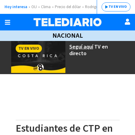
Hoy interesa
OIJ
Clima
Precio del dólar
Rodrigo Chaves
TV EN VIVO
NACIONAL
Seguí aquí
TV en
TV EN VIVO
directo
Estudiantes de CTP en