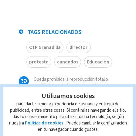
TAGS RELACIONADOS:
CTP Granadilla
director
protesta
candados
Educación
Queda prohibida la reproducción total o
parcial del contenido de esta página, mismo
que es propiedad de TELEDIARIO; su
Utilizamos cookies
reproducción no autorizada constituye una
para darte la mejor experiencia de usuario y entrega de
infracción y un delito de conformidad con las
publicidad, entre otras cosas. Si continúas navegando el sitio,
leyes aplicables.
das tu consentimiento para utilizar dicha tecnología, según
nuestra
Política de cookies
. Puedes cambiar la configuración
en tu navegador cuando gustes.