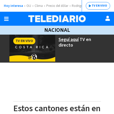
Hoy interesa
OIJ
Clima
Precio del dólar
Rodrigo Chaves
TV EN VIVO
NACIONAL
Seguí aquí
TV en
TV EN VIVO
directo
Estos cantones están en