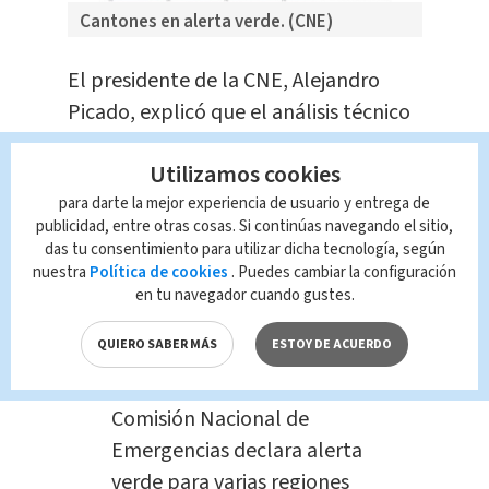
Cantones en alerta verde. (CNE)
El presidente de la CNE, Alejandro
Picado, explicó que el análisis técnico
proyecta una reducción de las lluvias
Utilizamos cookies
de entre un 25% y un 50% en distintas
para darte la mejor experiencia de usuario y entrega de
regiones del país.
publicidad, entre otras cosas. Si continúas navegando el sitio,
das tu consentimiento para utilizar dicha tecnología, según
“Ante la consolidación del
nuestra
Política de cookies
. Puedes cambiar la configuración
fenómeno de El Niño y
los
en tu navegador cuando gustes.
posibles impactos que
QUIERO SABER MÁS
ESTOY DE ACUERDO
podría generar en los
próximos meses,
la
Comisión Nacional de
Emergencias declara alerta
verde para varias regiones