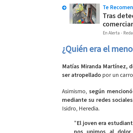
Te Recome
Tras dete
comercian
En Alerta
Reda
¿Quién era el meno
Matías Miranda Martínez, de
ser atropellado
por un carro
Asimismo,
según mencionó 
mediante su redes sociales
Isidro, Heredia.
"
El joven era estudiant
nos unimos al dolor 