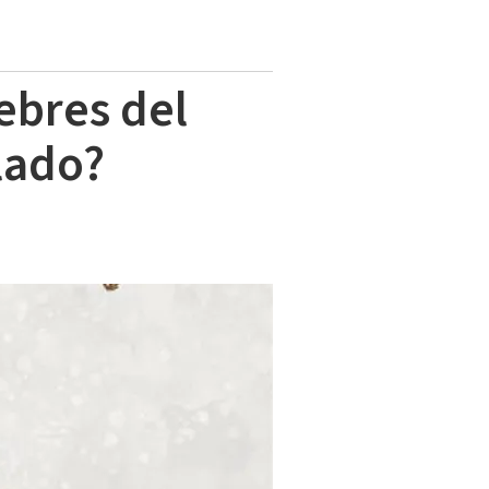
ebres del
llado?