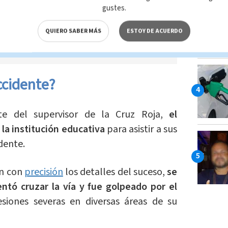
gustes.
QUIERO SABER MÁS
ESTOY DE ACUERDO
ccidente?
te del supervisor de la Cruz Roja,
el
 la institución educativa
para asistir a sus
dente.
en con
precisión
los detalles del suceso,
se
ntó cruzar la vía y fue golpeado por el
esiones severas en diversas áreas de su