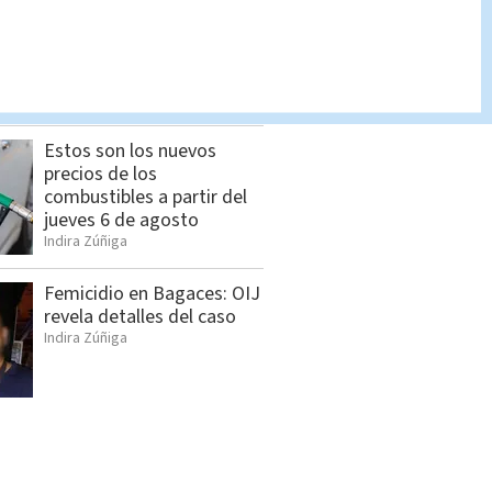
Seis sospechosos
vinculados con estructura
de alias “Diablo” son
detenidos en Jacó
Indira Zúñiga
Estos son los nuevos
precios de los
combustibles a partir del
jueves 6 de agosto
Indira Zúñiga
Femicidio en Bagaces: OIJ
revela detalles del caso
Indira Zúñiga