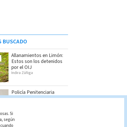
S BUSCADO
Allanamientos en Limón:
Estos son los detenidos
por el OIJ
Indira Zúñiga
Policía Penitenciaria
decomisa celulares,
drogas y armas en La
Reforma
osas. Si
Cristian Segura
ía, según
r cuando