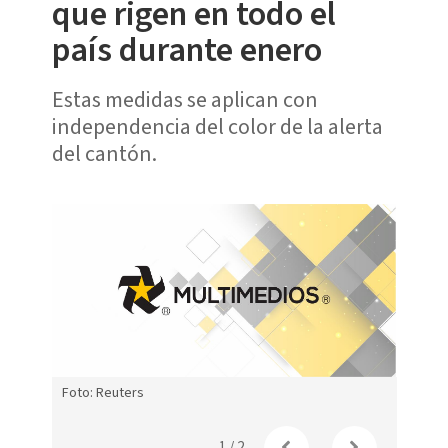
que rigen en todo el
país durante enero
Estas medidas se aplican con
independencia del color de la alerta
del cantón.
Foto: Reuters
s
Estas 
durant
1
/
2