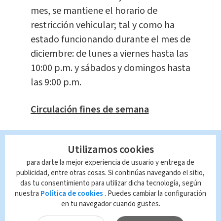
mes, se mantiene el horario de
restricción vehicular; tal y como ha
estado funcionando durante el mes de
diciembre: de lunes a viernes hasta las
10:00 p.m. y sábados y domingos hasta
las 9:00 p.m.
Circulación fines de semana
A partir del 9 y 10 de enero y durante
Utilizamos cookies
los restantes fines de semana del mes
para darte la mejor experiencia de usuario y entrega de
podrán circular los sábados
publicidad, entre otras cosas. Si continúas navegando el sitio,
únicamente placas pares y los
das tu consentimiento para utilizar dicha tecnología, según
domingos las placas impares.
nuestra
Política de cookies
. Puedes cambiar la configuración
en tu navegador cuando gustes.