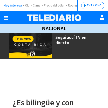
Hoy interesa
OIJ
Clima
Precio del dólar
Rodrigo Chaves
TV EN VIVO
NACIONAL
Seguí aquí
TV en
TV EN VIVO
directo
¿Es bilingüe y con