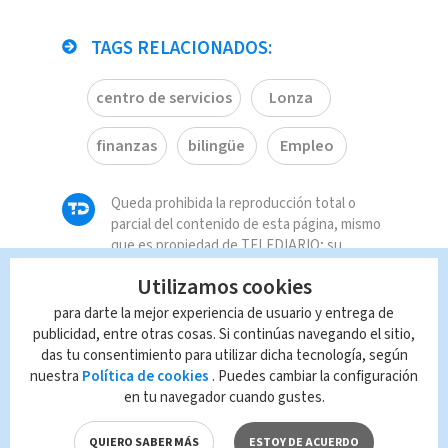
TAGS RELACIONADOS:
centro de servicios
Lonza
finanzas
bilingüe
Empleo
Queda prohibida la reproducción total o
parcial del contenido de esta página, mismo
que es propiedad de TELEDIARIO; su
reproducción no autorizada constituye una
Utilizamos cookies
infracción y un delito de conformidad con las
leyes aplicables.
para darte la mejor experiencia de usuario y entrega de
publicidad, entre otras cosas. Si continúas navegando el sitio,
das tu consentimiento para utilizar dicha tecnología, según
nuestra
Política de cookies
. Puedes cambiar la configuración
en tu navegador cuando gustes.
QUIERO SABER MÁS
ESTOY DE ACUERDO