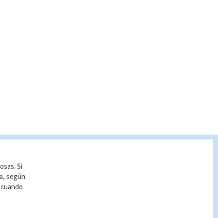
osas. Si
ía, según
r cuando