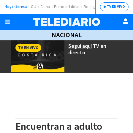
Hoy interesa
OIJ
Clima
Precio del dólar
Rodrigo Chaves
TV EN VIVO
NACIONAL
Seguí aquí
TV en
TV EN VIVO
directo
Encuentran a adulto