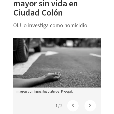
mayor sin vida en
Ciudad Colón
OIJ lo investiga como homicidio
Imagen con fines ilustrativos. Freepik
Imagen 
1
/
2