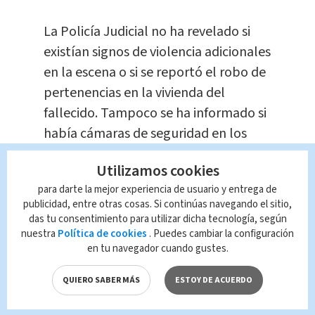
La Policía Judicial no ha revelado si
existían signos de violencia adicionales
en la escena o si se reportó el robo de
pertenencias en la vivienda del
fallecido. Tampoco se ha informado si
había cámaras de seguridad en los
alrededores que pudieran aportar
Utilizamos cookies
pistas sobre lo sucedido o si existen
para darte la mejor experiencia de usuario y entrega de
testigos que hayan presenciado
publicidad, entre otras cosas. Si continúas navegando el sitio,
movimientos sospechosos en la zona.
das tu consentimiento para utilizar dicha tecnología, según
nuestra
Política de cookies
. Puedes cambiar la configuración
en tu navegador cuando gustes.
QUIERO SABER MÁS
ESTOY DE ACUERDO
TAGS RELACIONADOS: