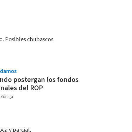
. Posibles chubascos.
ndamos
ndo postergan los fondos
nales del ROP
a Zúñiga
ca y parcial.