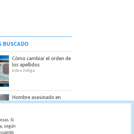
S BUSCADO
Cómo cambiar el orden de
los apellidos
Indira Zúñiga
Hombre asesinado en
Siquirres tenía 34 años;
OIJ identificó a la víctima
Indira Zúñiga
osas. Si
ía, según
r cuando