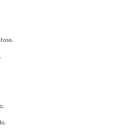
toso.
.
o.
do.