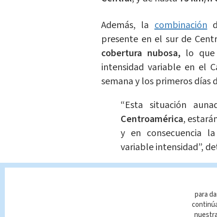
Además, la
combinación
presente en el sur de Cen
cobertura nubosa,
lo que 
intensidad variable en el 
semana y los primeros días 
“Esta situación au
Centroamérica
, estar
y en consecuencia la
variable intensidad”, de
#IMN_Imágenes
7.00 a.m. 2
mayormente despejadas pred
para da
excepción del Caribe Sur do
continúa
ligera precipitación.
pic.twi
nuestr