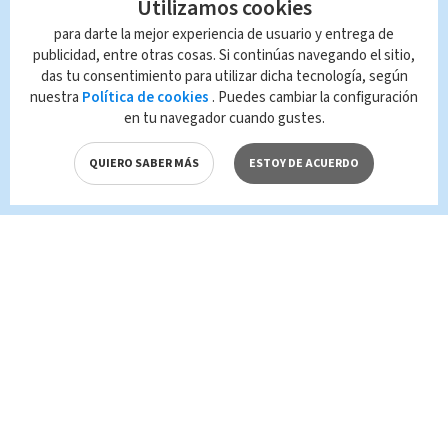
Utilizamos cookies
para darte la mejor experiencia de usuario y entrega de
Nacional
Empleos
publicidad, entre otras cosas. Si continúas navegando el sitio,
das tu consentimiento para utilizar dicha tecnología, según
Queda prohibida la reproducción total o
nuestra
Política de cookies
. Puedes cambiar la configuración
parcial del contenido de esta página, mismo
en tu navegador cuando gustes.
que es propiedad de TELEDIARIO; su
reproducción no autorizada constituye una
QUIERO SABER MÁS
ESTOY DE ACUERDO
infracción y un delito de conformidad con las
leyes aplicables.