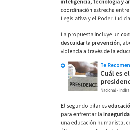
inteligencia, tecnología y a
coordinación estrecha entre
Legislativa y el Poder Judicia
La propuesta incluye un
com
descuidar la prevención
, ab
violencia a través de la edu
Te Recome
Cuál es e
presidenc
Nacional
Indir
El segundo pilar es
educaci
para enfrentar la
insegurida
una educación humanista, ce