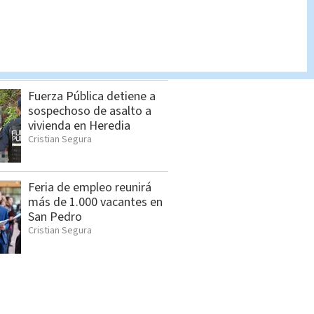
Araya tilda a Laura
Fernández de "hacerse la
tontita" en el Plenario
Cristian Segura
Fuerza Pública detiene a
sospechoso de asalto a
vivienda en Heredia
Cristian Segura
Feria de empleo reunirá
más de 1.000 vacantes en
San Pedro
Cristian Segura