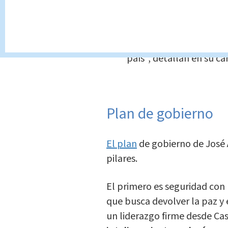
realidad de la llamada 
severa desigualdad de 
en personas, familias, 
país", detallan en su 
Plan de gobierno
El plan
de gobierno de José A
pilares.
El primero es seguridad con 
que busca devolver la paz y 
un liderazgo firme desde Cas