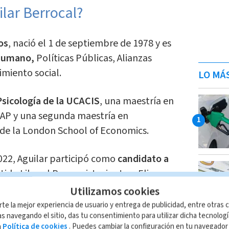
ilar Berrocal?
os
, nació el 1 de septiembre de 1978 y es
 Humano,
Políticas Públicas, Alianzas
imiento social.
LO MÁ
 Psicología de la UCACIS
, una maestría en
CAP y una segunda maestría en
 la London School of Economics.
022, Aguilar participó como
candidato a
tido Liberal Progresista, junto a Eli
sidencial.
Utilizamos cookies
rte la mejor experiencia de usuario y entrega de publicidad, entre otras c
á profundamente influenciada por su
s navegando el sitio, das tu consentimiento para utilizar dicha tecnolog
a
Política de cookies
. Puedes cambiar la configuración en tu navegado
 y conociendo de primera mano la