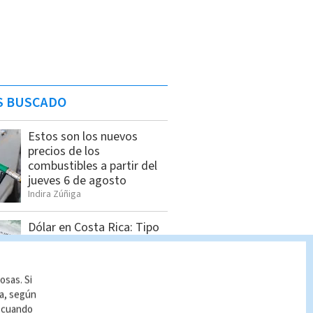
S BUSCADO
Estos son los nuevos
precios de los
combustibles a partir del
jueves 6 de agosto
Indira Zúñiga
Dólar en Costa Rica: Tipo
de cambio para este
miércoles 5 de agosto
Indira Zúñiga
osas. Si
ía, según
r cuando