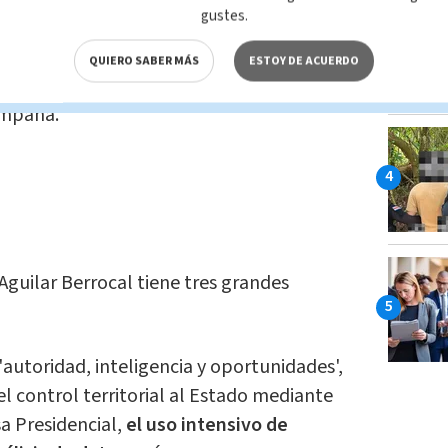
gustes.
“otra Costa Rica”, marcada por una
oportunidades y sus consecuencias
QUIERO SABER MÁS
ESTOY DE ACUERDO
comunidades y regiones enteras del
campaña.
guilar Berrocal tiene tres grandes
'autoridad, inteligencia y oportunidades',
el control territorial al Estado mediante
a Presidencial,
el uso intensivo de