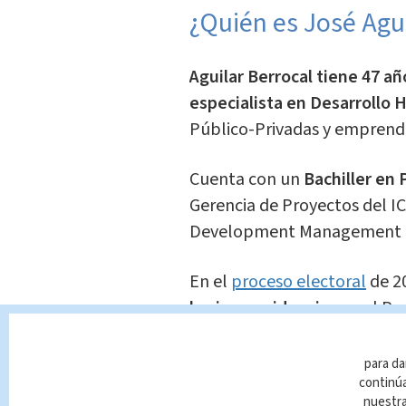
¿Quién es José Agu
Aguilar Berrocal tiene 47 añ
especialista en Desarrollo
Público-Privadas y emprend
Cuenta con un
B
achiller en
Gerencia de Proyectos del I
Development Management de
En el
proceso electoral
de 2
la vicepresidencia
por el Par
Feinzaig como candidato pre
para da
"Su visión política est
continúa
nuestr
experiencia trabajando