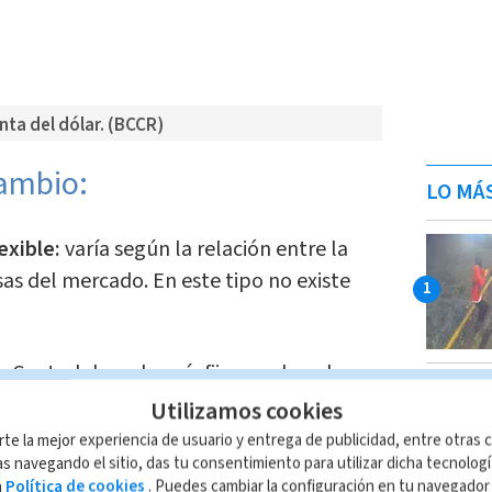
ta del dólar. (BCCR)
cambio:
LO MÁ
exible:
varía según la relación entre la
sas del mercado. En este tipo no existe
 Central de cada país fija su valor y lo
Utilizamos cookies
rte la mejor experiencia de usuario y entrega de publicidad, entre otras c
n es medida en términos reales, entre
s navegando el sitio, das tu consentimiento para utilizar dicha tecnolog
a
Política de cookies
. Puedes cambiar la configuración en tu navegado