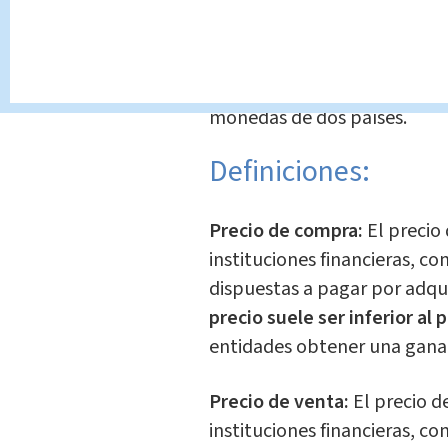
bienes y servicios de un paí
facilita la evaluación del im
Tipo de cambio nominal:
rel
monedas de dos países.
Definiciones:
Precio de compra:
El precio 
instituciones financieras, c
dispuestas a pagar por adqu
precio suele ser inferior al
entidades obtener una ganan
Precio de venta:
El precio de
instituciones financieras, c