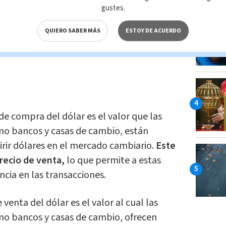
s en comparación con los de otro. Esto
gustes.
pacto en la economía social.
QUIERO SABER MÁS
ESTOY DE ACUERDO
ación directa que existe entre las
de compra del dólar es el valor que las
omo bancos y casas de cambio, están
irir dólares en el mercado cambiario.
Este
 precio de venta,
lo que permite a estas
cia en las transacciones.
 venta del dólar es el valor al cual las
omo bancos y casas de cambio, ofrecen