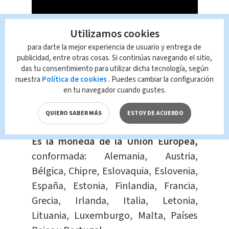
Utilizamos cookies
para darte la mejor experiencia de usuario y entrega de
publicidad, entre otras cosas. Si continúas navegando el sitio,
das tu consentimiento para utilizar dicha tecnología, según
nuestra
Política de cookies
. Puedes cambiar la configuración
en tu navegador cuando gustes.
¿Qué es el euro?
QUIERO SABER MÁS
ESTOY DE ACUERDO
Es la moneda de la Unión Europea,
conformada: Alemania, Austria,
Bélgica, Chipre, Eslovaquia, Eslovenia,
España, Estonia, Finlandia, Francia,
Grecia, Irlanda, Italia, Letonia,
Lituania, Luxemburgo, Malta, Países