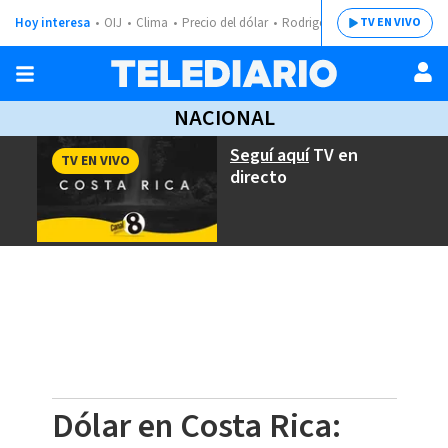
Hoy interesa
OIJ
Clima
Precio del dólar
Rodrigo Chaves
TV EN VIVO
NACIONAL
Seguí aquí
TV en
TV EN VIVO
directo
Dólar en Costa Rica: