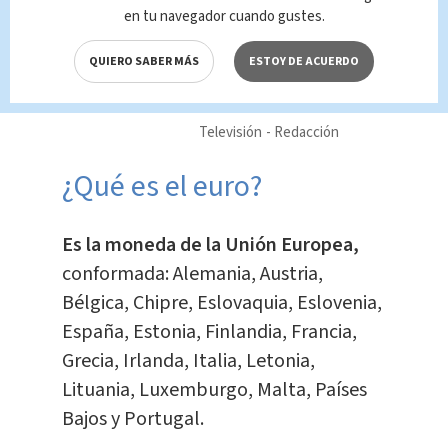
Te Recomendamos
en tu navegador cuando gustes.
Más de 16 mil
accidentes de
QUIERO SABER MÁS
ESTOY DE ACUERDO
tránsito en 4 meses
de 2026
Televisión
Redacción
¿Qué es el euro?
Es la moneda de la Unión Europea,
conformada: Alemania, Austria,
Bélgica, Chipre, Eslovaquia, Eslovenia,
España, Estonia, Finlandia, Francia,
Grecia, Irlanda, Italia, Letonia,
Lituania, Luxemburgo, Malta, Países
Bajos y Portugal.