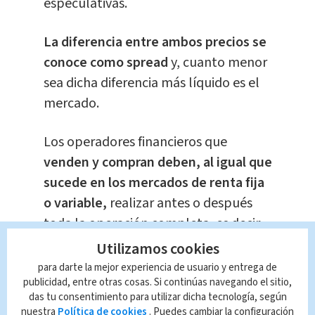
especulativas.
La diferencia entre ambos precios se
conoce como spread
y, cuanto menor
sea dicha diferencia más líquido es el
mercado.
Los operadores financieros que
venden y compran deben, al igual que
sucede en los mercados de renta fija
o variable,
realizar antes o después
toda la operación completa, es decir,
si venden tendrán que acabar
Utilizamos cookies
comprando y si compran tendrán que
para darte la mejor experiencia de usuario y entrega de
publicidad, entre otras cosas. Si continúas navegando el sitio,
acabar vendiendo.
das tu consentimiento para utilizar dicha tecnología, según
nuestra
Política de cookies
. Puedes cambiar la configuración