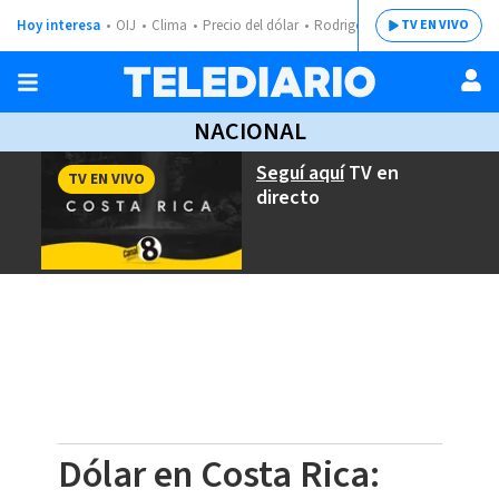
Hoy interesa
OIJ
Clima
Precio del dólar
Rodrigo Chaves
TV EN VIVO
NACIONAL
Seguí aquí
TV en
TV EN VIVO
directo
Dólar en Costa Rica: