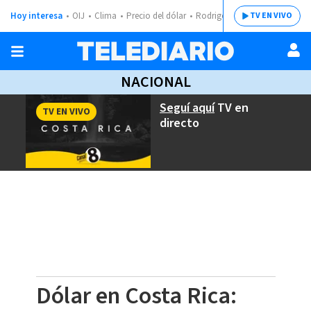
Hoy interesa
OIJ
Clima
Precio del dólar
Rodrigo Chaves
TV EN VIVO
NACIONAL
Seguí aquí
TV en
TV EN VIVO
directo
Dólar en Costa Rica: