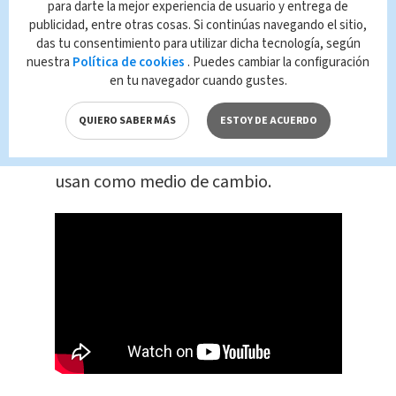
Grecia, Irlanda, Italia, Letonia,
para darte la mejor experiencia de usuario y entrega de
publicidad, entre otras cosas. Si continúas navegando el sitio,
Lituania, Luxemburgo, Malta, Países
das tu consentimiento para utilizar dicha tecnología, según
Bajos y Portugal.
nuestra
Política de cookies
. Puedes cambiar la configuración
en tu navegador cuando gustes.
Es utilizado por 329 millones de
QUIERO SABER MÁS
ESTOY DE ACUERDO
ciudadanos
, mientras que en el resto
del mundo 240 millones también la
usan como medio de cambio.