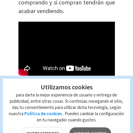
comprando y si compran tendrán que
acabar vendiendo.
¿Qué es el euro?
Utilizamos cookies
para darte la mejor experiencia de usuario y entrega de
publicidad, entre otras cosas. Si continúas navegando el sitio,
Es la moneda de la Unión Europea
,
das tu consentimiento para utilizar dicha tecnología, según
conformada: Alemania, Austria,
nuestra
Política de cookies
. Puedes cambiar la configuración
en tu navegador cuando gustes.
Bélgica, Chipre, Eslovaquia, Eslovenia,
España, Estonia, Finlandia, Francia,