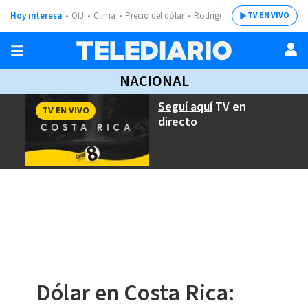
Hoy interesa
OIJ
Clima
Precio del dólar
Rodrigo Chaves
TV EN VIVO
NACIONAL
Seguí aquí
TV en
TV EN VIVO
directo
Dólar en Costa Rica: