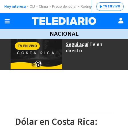
Hoy interesa
OIJ
Clima
Precio del dólar
Rodrigo Chaves
TV EN VIVO
NACIONAL
Seguí aquí
TV en
TV EN VIVO
directo
Dólar en Costa Rica: