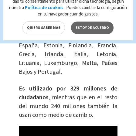
¿Qué es el euro?
das tu consentimiento para utilizar dicha tecnología, según
nuestra
Política de cookies
. Puedes cambiar la configuración
en tu navegador cuando gustes.
Es la moneda de la Unión Europea
,
conformada: Alemania, Austria,
QUIERO SABER MÁS
ESTOY DE ACUERDO
Bélgica, Chipre, Eslovaquia, Eslovenia,
España, Estonia, Finlandia, Francia,
Grecia, Irlanda, Italia, Letonia,
Lituania, Luxemburgo, Malta, Países
Bajos y Portugal.
Es utilizado por 329 millones de
ciudadanos
, mientras que en el resto
del mundo 240 millones también la
usan como medio de cambio.