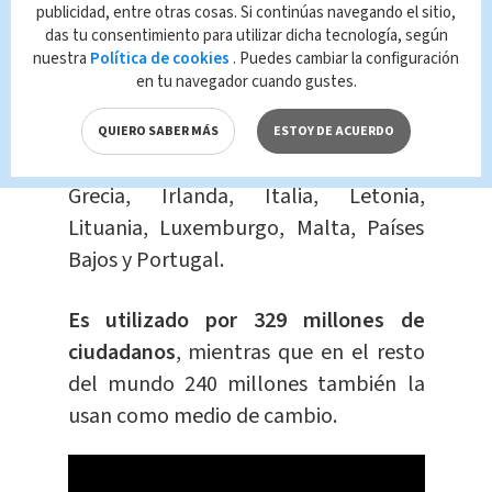
¿Qué es el euro?
publicidad, entre otras cosas. Si continúas navegando el sitio,
das tu consentimiento para utilizar dicha tecnología, según
nuestra
Política de cookies
. Puedes cambiar la configuración
Es la moneda de la Unión Europea
,
en tu navegador cuando gustes.
conformada: Alemania, Austria,
Bélgica, Chipre, Eslovaquia, Eslovenia,
QUIERO SABER MÁS
ESTOY DE ACUERDO
España, Estonia, Finlandia, Francia,
Grecia, Irlanda, Italia, Letonia,
Lituania, Luxemburgo, Malta, Países
Bajos y Portugal.
Es utilizado por 329 millones de
ciudadanos
, mientras que en el resto
del mundo 240 millones también la
usan como medio de cambio.