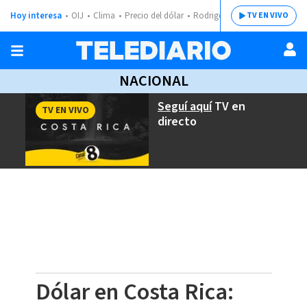
Hoy interesa
OIJ
Clima
Precio del dólar
Rodrigo Chaves
TV EN VIVO
NACIONAL
Seguí aquí
TV en
TV EN VIVO
directo
Dólar en Costa Rica: