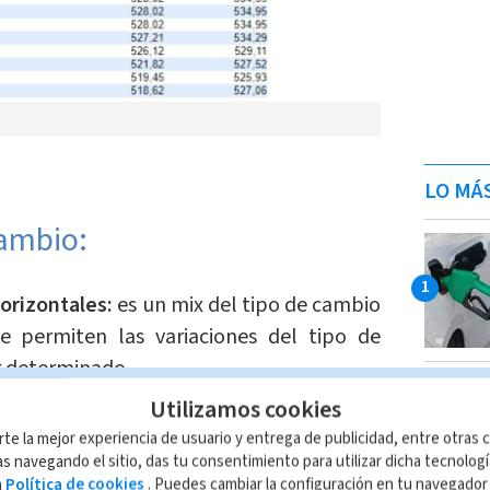
LO MÁ
cambio:
orizontales:
es un mix del tipo de cambio
 se permiten las variaciones del tipo de
r determinado.
Utilizamos cookies
flexible:
varía según la relación entre la
rte la mejor experiencia de usuario y entrega de publicidad, entre otras c
isas del mercado. En este tipo no existe
s navegando el sitio, das tu consentimiento para utilizar dicha tecnolog
a
Política de cookies
. Puedes cambiar la configuración en tu navegado