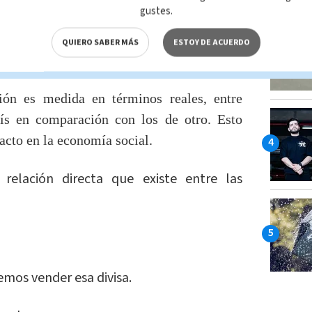
gustes.
co Central de cada país fija su valor y lo
QUIERO SABER MÁS
ESTOY DE ACUERDO
ción es medida en términos reales, entre
aís en comparación con los de otro. Esto
pacto en la economía social.
:
relación directa que existe entre las
mos vender esa divisa.