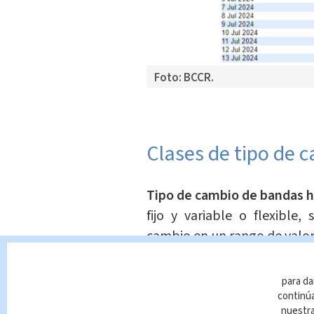
Foto: BCCR.
Clases de tipo de 
Tipo de cambio de bandas h
fijo y variable o flexible,
cambio en un rango de valo
Tipo de cambio variable o 
para da
oferta y demanda de las div
continúa
nuestr