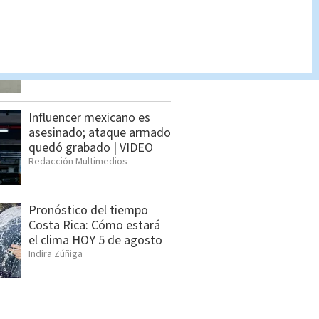
Dólar en Costa Rica: Tipo
de cambio para este
jueves 6 de agosto
Indira Zúñiga
Influencer mexicano es
asesinado; ataque armado
quedó grabado | VIDEO
Redacción Multimedios
Pronóstico del tiempo
Costa Rica: Cómo estará
el clima HOY 5 de agosto
Indira Zúñiga