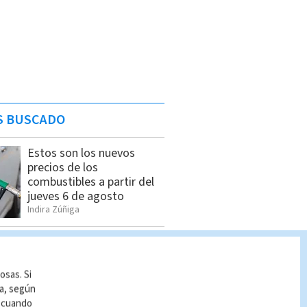
S BUSCADO
Estos son los nuevos
precios de los
combustibles a partir del
jueves 6 de agosto
Indira Zúñiga
Pronóstico del tiempo
Costa Rica: Cómo estará
el clima HOY 6 de agosto
osas. Si
Indira Zúñiga
ía, según
r cuando